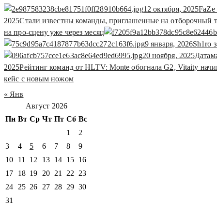
12 октября, 2025
FaZe 
2025
Стали известны команды, приглашенные на отборочный т
на про-сцену уже через месяц
9 января, 2026
Sh1ro 
20 ноября, 2025
Датам
2025
Рейтинг команд от HLTV: Monte обогнала G2, Vitaity начи
кейс с новым ножом
« Янв
Август 2026
Пн
Вт
Ср
Чт
Пт
Сб
Вс
1
2
3
4
5
6
7
8
9
10
11
12
13
14
15
16
17
18
19
20
21
22
23
24
25
26
27
28
29
30
31