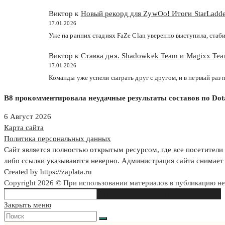
Виктор к
Новый рекорд для ZywOo! Итоги StarLadde
17.01.2026
Уже на ранних стадиях FaZe Clan уверенно выступила, стаб
Виктор к
Ставка дня. Shadowkek Team и Magixx Team
17.01.2026
Команды уже успели сыграть друг с другом, и в первый раз
B8 прокомментировала неудачные результаты составов по Dota
6 Август 2026
Карта сайта
Политика персональных данных
Сайт является полностью открытым ресурсом, где все посетители 
либо ссылки указываются неверно. Администрация сайта снимает 
Created by https://zaplata.ru
Copyright 2026 © При использовании материалов в публикацию н
Search
Type then hit enter to search
this
Закрыть меню
website