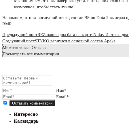
Мы понимаем, что вы наверняка устали от наших слов благо
возможное, чтобы стать лучше!
Напомним, что за последний месяц состав B8 по Dota 2 выиграл о
RMR.
Read
Предыдущий пост
REZ нашел два бага на карте Nuke. И это за дв
more
Следующий пост
STYKO вернулся в основной состав Apeks
Межтекстовые Отзывы
articles
Посмотреть все комментарии
Имя*
Email*
Интересно
Календарь