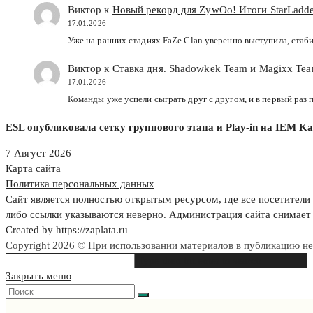
Виктор к
Новый рекорд для ZywOo! Итоги StarLadde
17.01.2026
Уже на ранних стадиях FaZe Clan уверенно выступила, стаб
Виктор к
Ставка дня. Shadowkek Team и Magixx Team
17.01.2026
Команды уже успели сыграть друг с другом, и в первый раз
ESL опубликовала сетку группового этапа и Play-in на IEM Ka
7 Август 2026
Карта сайта
Политика персональных данных
Сайт является полностью открытым ресурсом, где все посетители 
либо ссылки указываются неверно. Администрация сайта снимает 
Created by https://zaplata.ru
Copyright 2026 © При использовании материалов в публикацию н
Search
Type then hit enter to search
this
Закрыть меню
website