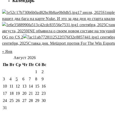
Календарь
17 июля, 2025
S1mple
нашел два бага на карте Nuke. И это за два дня до старта кв
1 сентября, 2025
Став
августа, 2025
9INE объявила о своем новом составе на текущий
OG по СS 2
1 сентябр
сентября, 2025
Ставка дня. Metizport против For The Win Esport
« Янв
Август 2026
Пн
Вт
Ср
Чт
Пт
Сб
Вс
1
2
3
4
5
6
7
8
9
10
11
12
13
14
15
16
17
18
19
20
21
22
23
24
25
26
27
28
29
30
31