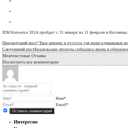
IEM Katowice 2024 пройдет с 31 января по 11 февраля в Катовице
Read
Предыдущий пост
“Твое мнение и пустота для меня одинаковые ве
more
Следующий пост
Бразильские легенды собрались вновь в обновл
Межтекстовые Отзывы
articles
Посмотреть все комментарии
Имя*
Email*
Интересно