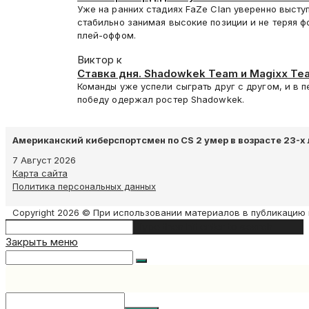
Budapest Major 2025
Уже на ранних стадиях FaZe Clan уверенно высту
стабильно занимая высокие позиции и не теряя 
плей-оффом.
Виктор к
Ставка дня. Shadowkek Team и Magixx Te
рамках BB Streamers Battle по CS2
Команды уже успели сыграть друг с другом, и в 
победу одержал ростер Shadowkek.
Американский киберспортсмен по CS 2 умер в возрасте 23-х 
7 Август 2026
Карта сайта
Политика персональных данных
Copyright 2026 © При использовании материалов в публикацию 
Search
Type then hit enter to search
this
Закрыть меню
website