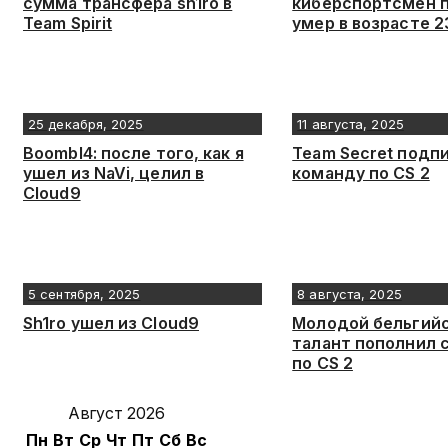
сумма трансфера sh1ro в
киберспортсмен п
Team Spirit
умер в возрасте 2
25 декабря, 2025
11 августа, 2025
Boombl4: после того, как я
Team Secret подп
ушел из NaVi, целил в
команду по CS 2
Cloud9
5 сентября, 2025
8 августа, 2025
Sh1ro ушел из Cloud9
Молодой бельгий
талант пополнил 
по СS 2
Август 2026
Пн
Вт
Ср
Чт
Пт
Сб
Вс