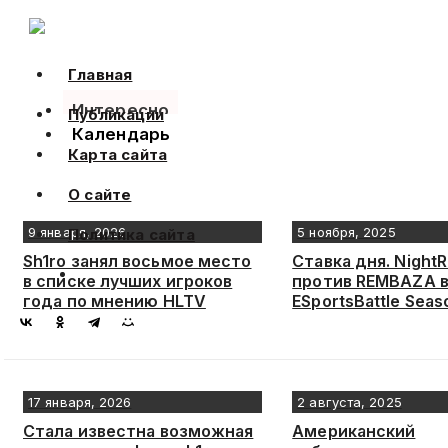
Skip
to
content
Главная
Интересно
Публикации
Календарь
Карта сайта
О сайте
9 января, 2026
5 ноября, 2025
Политика сайта
Sh1ro занял восьмое место
Ставка дня. NightR
в списке лучших игроков
против REMBAZA в
года по мнению HLTV
ESportsBattle Seas
17 января, 2026
2 августа, 2025
Стала известна возможная
Американский