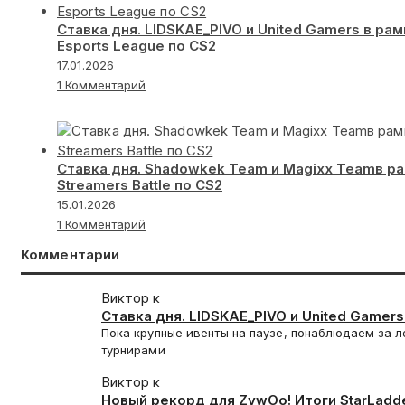
Ставка дня. LIDSKAE_PIVO и United Gamers в рам
Esports League по CS2
17.01.2026
1 Комментарий
Ставка дня. Shadowkek Team и Magixx Teamв р
Streamers Battle по CS2
15.01.2026
1 Комментарий
Комментарии
Виктор к
Ставка дня. LIDSKAE_PIVO и United Gamers
Betera Esports League по CS2
Пока крупные ивенты на паузе, понаблюдаем за 
турнирами
Виктор к
Новый рекорд для ZywOo! Итоги StarLadd